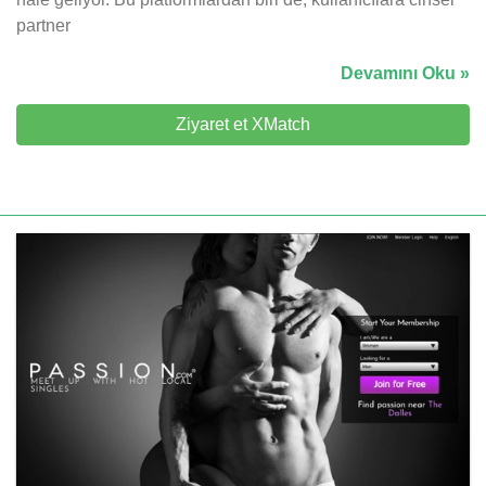
partner
Devamını Oku »
Ziyaret et XMatch