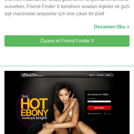
sunarken, Friend Finder X kendisini sıradan ilişkiler ve gizli
aşk maceraları arayanlar için öne çıkan bir platf
Devamını Oku »
Ziyaret et Friend Finder X