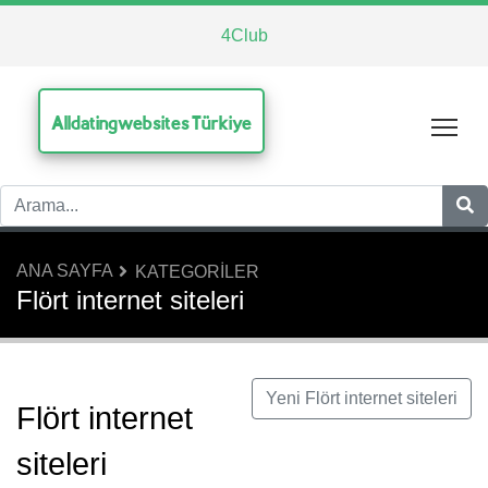
4Club
Alldatingwebsites Türkiye
Tog
ANA SAYFA
KATEGORILER
Flört internet siteleri
Yeni Flört internet siteleri
Flört internet
siteleri