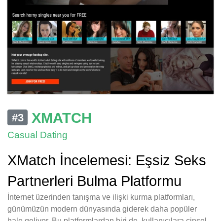
XMATCH
#3
Casual Dating
XMatch İncelemesi: Eşsiz Seks
Partnerleri Bulma Platformu
İnternet üzerinden tanışma ve ilişki kurma platformları,
günümüzün modern dünyasında giderek daha popüler
hale geliyor. Bu platformlardan biri de, kullanıcılara cinsel