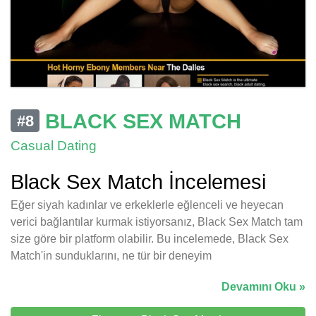
BLACK SEX MATCH
#8
Casual Dating
Black Sex Match İncelemesi
Eğer siyah kadınlar ve erkeklerle eğlenceli ve heyecan
verici bağlantılar kurmak istiyorsanız, Black Sex Match tam
size göre bir platform olabilir. Bu incelemede, Black Sex
Match'in sunduklarını, ne tür bir deneyim
Devamını Oku »