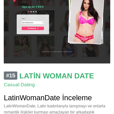
LATIN WOMAN DATE
#15
Casual Dating
LatinWomanDate İnceleme
LatinWomanDate, Latin kadınlarıyla tanışmayı ve onlarla
romantik ilişkiler kurmayı amaçlayan bir arkadaşlık