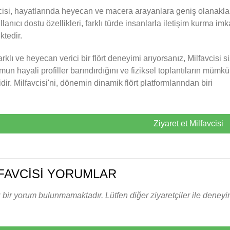
cisi, hayatlarında heyecan ve macera arayanlara geniş olanaklar 
llanıcı dostu özellikleri, farklı türde insanlarla iletişim kurma imka
tedir.
rklı ve heyecan verici bir flört deneyimi arıyorsanız, Milfavcisi siz
rmun hayali profiller barındırdığını ve fiziksel toplantıların m
dir. Milfavcisi'ni, dönemin dinamik flört platformlarından biri
Ziyaret et Milfavcisi
FAVCISI YORUMLAR
bir yorum bulunmamaktadır. Lütfen diğer ziyaretçiler ile deneyiml