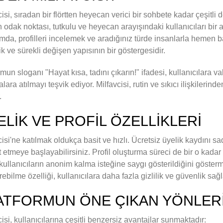
cisi, sıradan bir flörtten heyecan verici bir sohbete kadar çeşitl
n odak noktası, tutkulu ve heyecan arayışındaki kullanıcıları bir a
rmda, profilleri incelemek ve aradığınız türde insanlarla hemen
k ve sürekli değişen yapısının bir göstergesidir.
rmun sloganı "Hayat kısa, tadını çıkarın!" ifadesi, kullanıcılara 
lara atılmayı teşvik ediyor. Milfavcisi, rutin ve sıkıcı ilişkilerin
.
ELIK VE PROFIL ÖZELLIKLERI
cisi'ne katılmak oldukça basit ve hızlı. Ücretsiz üyelik kaydın
 etmeye başlayabilirsiniz. Profil oluşturma süreci de bir o kadar
kullanıcıların anonim kalma isteğine saygı gösterildiğini göste
ebilme özelliği, kullanıcılara daha fazla gizlilik ve güvenlik sağ
ATFORMUN ÖNE ÇIKAN YÖNLER
cisi, kullanıcılarına çeşitli benzersiz avantajlar sunmaktadır: