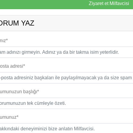
Ziyaret et Milfavcisi
ORUM YAZ
nız*
osta adresi*
umunuzun başlığı*
rumunuz*