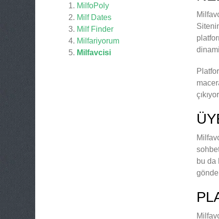
MilfoPoly
Milfav
Milf Dates
Siteni
Milf Finder
platfo
Milfariyorum
dinami
Milfavcisi
Platfo
macera
çıkıyor
ÜY
Milfav
sohbet
bu da 
gönder
PL
Milfav