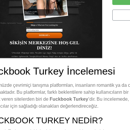
ckbook Turkey İncelemesi
zde çevrimiçi tanışma platformları, insanların romantik ya da cin
ktadır. Bu platformlar, farklı beklentilere sahip kullanıcıların b
 veren sitelerden biri de
Fuckbook Turkey
’dir. Bu incelemede
ıcılar için sağladığı olanakları değerlendireceğiz.
CKBOOK TURKEY NEDIR?