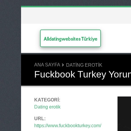
Alldatingwebsites Türkiye
ANA SAYFA
DATING EROTIK
Fuckbook Turkey Yoru
KATEGORI:
Dating erotik
URL:
https://www.fuckbookturkey.com/