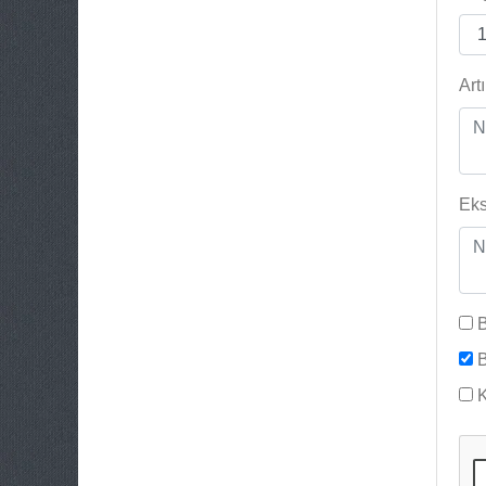
Art
Eks
B
B
K