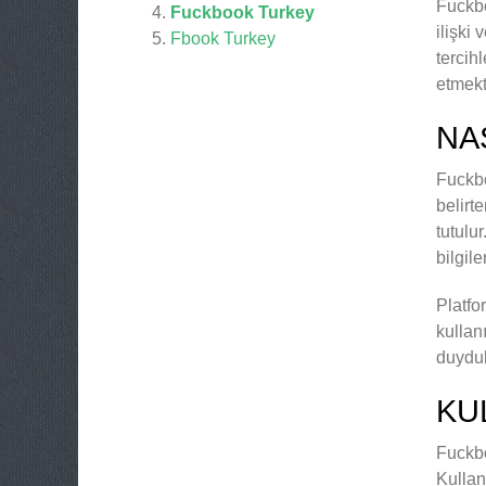
Fuckbo
Fuckbook Turkey
ilişki 
Fbook Turkey
tercih
etmekt
NA
Fuckbo
belirte
tutulu
bilgil
Platfo
kullan
duydukl
KU
Fuckbo
Kullan