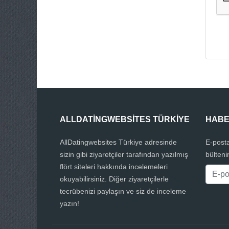
ALLDATINGWEBSITES TÜRKIYE
HABE
AllDatingwebsites Türkiye adresinde
E-posta
sizin gibi ziyaretçiler tarafından yazılmış
bülteni
flört siteleri hakkında incelemeleri
okuyabilirsiniz. Diğer ziyaretçilerle
tecrübenizi paylaşın ve siz de inceleme
yazın!