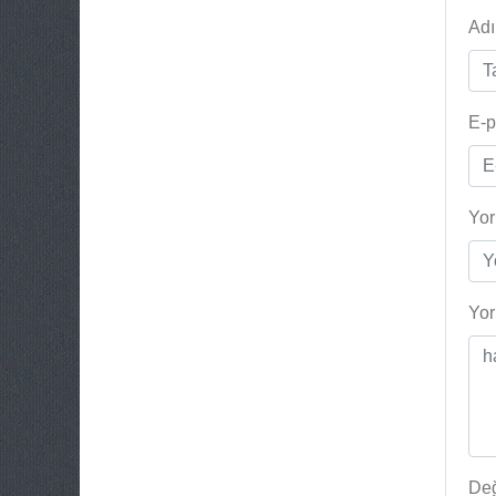
Adı
E-p
Yor
Yo
Değ