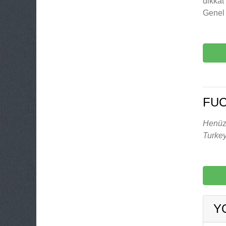
dikkat
Genel 
FU
Henüz 
Turkey
Y