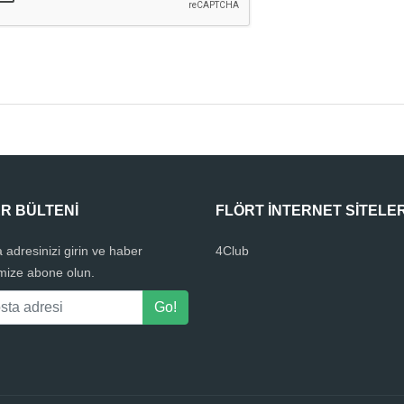
R BÜLTENI
FLÖRT INTERNET SITELER
 adresinizi girin ve haber
4Club
mize abone olun.