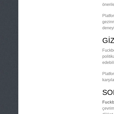
öneril
Platfo
gezinm
deneyi
GI
Fuckbo
politik
edebil
Platfo
karşıla
SO
Fuckb
çevrim