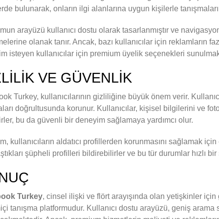
erde bulunarak, onların ilgi alanlarına uygun kişilerle tanışmaları
rmun arayüzü kullanıcı dostu olarak tasarlanmıştır ve navigasyonu
elerine olanak tanır. Ancak, bazı kullanıcılar için reklamların fazl
m isteyen kullanıcılar için premium üyelik seçenekleri sunulmak
ZLILIK VE GÜVENLIK
ok Turkey, kullanıcılarının gizliliğine büyük önem verir. Kullanıcıl
aları doğrultusunda korunur. Kullanıcılar, kişisel bilgilerini ve fo
irler, bu da güvenli bir deneyim sağlamaya yardımcı olur.
rm, kullanıcıların aldatıcı profillerden korunmasını sağlamak için ç
ştıkları şüpheli profilleri bildirebilirler ve bu tür durumlar hızlı bir
NUÇ
ook Turkey
, cinsel ilişki ve flört arayışında olan yetişkinler için
içi tanışma platformudur. Kullanıcı dostu arayüzü, geniş arama 