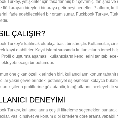
ok Turkey, yetişkinler için tasarlanmış bir çevrimiçi tanışma v
ve flört arayan bireyleri bir araya getirmeyi hedefler. Platform, kull
lerini ifade edebilecekleri bir ortam sunar. Fuckbook Turkey, Türk
edir.
SIL ÇALIŞIR?
ok Turkey'e katılmak oldukça basit bir süreçtir. Kullanıcılar, cinsi
rek kayıt olabilirler. Kayıt işlemi sırasında kullanıcıların temel bilg
r. Profil oluşturma aşaması, kullanıcıların kendilerini tanıtabilece
er ekleyebileceği bir bölümdür.
rmun öne çıkan özelliklerinden biri, kullanıcıların konum tabanl
ıcılar yakın çevrelerindeki potansiyel eşleşmeleri kolayca bulabilir
arı kişilerin profillerine göz atabilir, fotoğraflarını inceleyebilir 
LLANICI DENEYIMI
ok Turkey, kullanıcılarına çeşitli filtreleme seçenekleri sunarak a
ıcılar, yaş, cinsiyet ve konum gibi kriterlere göre arama yapabili