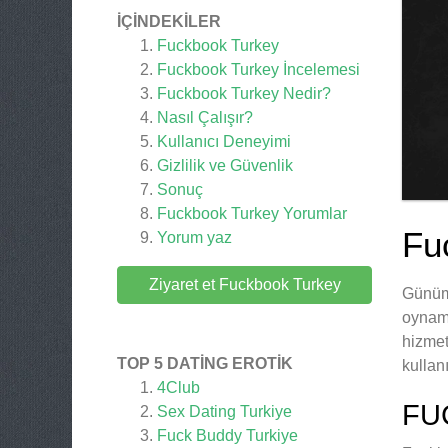
İÇINDEKILER
Fuckbook Turkey
Fuckbook Turkey İncelemesi
Fuckbook Turkey Nedir?
Nasıl Çalışır?
Kullanıcı Deneyimi
Gizlilik ve Güvenlik
Sonuç
Fuckbook Turkey
Yorumlar
Fu
Yorum yaz
Ziyaret et Fuckbook Turkey
Günümü
oynama
hizmet
TOP 5 DATING EROTIK
kullan
4Club
FU
Sex Dating Turkiye
Fuck Buddy Turkiye