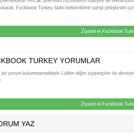
 çekmektedir. Ancak, premium hizmetlerin maliyeti ve reklamların f
olarak, Fuckbook Turkey, farklı beklentilere sahip yetişkinler içi
Ziyaret et Fuckbook Turk
CKBOOK TURKEY YORUMLAR
bir yorum bulunmamaktadır. Lütfen diğer ziyaretçiler ile deneyi
.
Ziyaret et Fuckbook Turk
ORUM YAZ