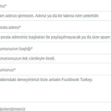
nız*
osta adresi*
umunuzun başlığı*
rumunuz*
erlendirmeniz