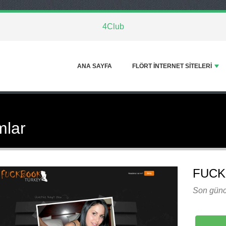
4Club
ANA SAYFA
FLÖRT INTERNET SITELERI
mlar
FUCK
Son günc