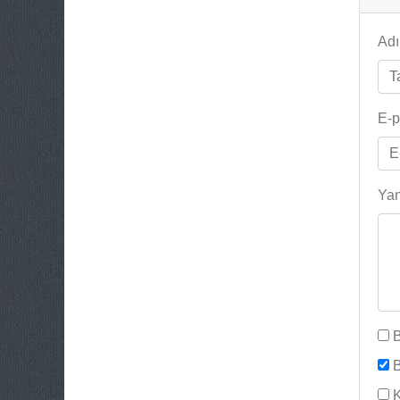
Adı
E-p
Yan
B
B
K