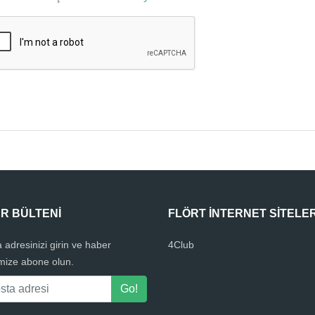
R BÜLTENI
FLÖRT INTERNET SITELER
 adresinizi girin ve haber
4Club
mize abone olun.