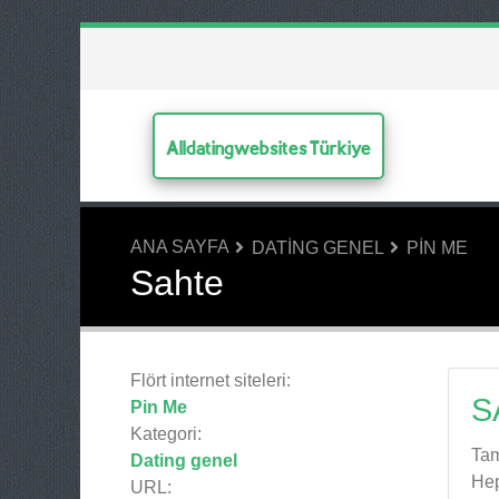
Alldatingwebsites Türkiye
ANA SAYFA
DATING GENEL
PIN ME
Sahte
Flört internet siteleri:
S
Pin Me
Kategori:
Tam
Dating genel
Hep
URL: