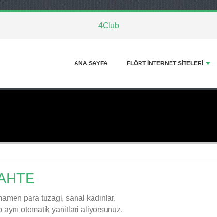
4Club
ANA SAYFA
FLÖRT INTERNET SITELERI
AHTE
amen para tuzagi, sanal kadinlar.
 aynı otomatik yanitlari aliyorsunuz.