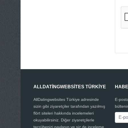
ALLDATINGWEBSITES TÜRKIYE
HABE
AllDatingwebsites Türkiye adresinde
E-posta
sizin gibi ziyaretçiler tarafından yazılmış
bülteni
flört siteleri hakkında incelemeleri
okuyabilirsiniz. Diğer ziyaretçilerle
tecrübenizi paylaşın ve siz de inceleme