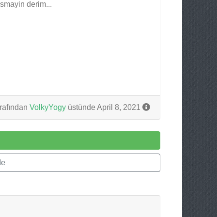
smayin derim...
rafından
VolkyYogy
üstünde April 8, 2021
Me