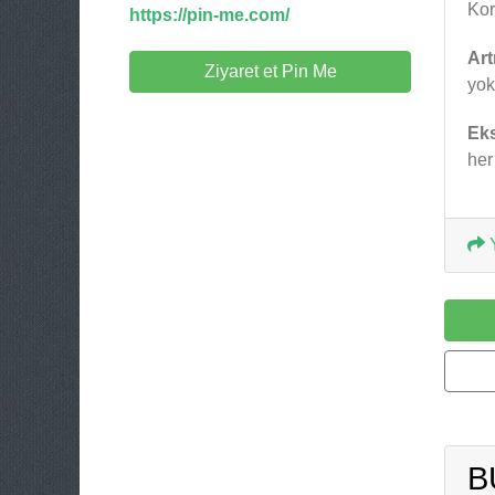
Kor
https://pin-me.com/
Art
Ziyaret et Pin Me
yok
Eks
her
Y
B