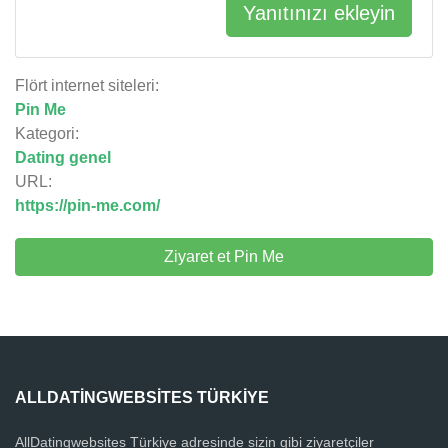
Yanıtınızı ekleyin
Flört internet siteleri:
Pin Me
Kategori:
Dating genel
URL:
https://pin-me.com/
Ziyaret et Pin Me
ALLDATINGWEBSITES TÜRKIYE
AllDatingwebsites Türkiye adresinde sizin gibi ziyaretçiler