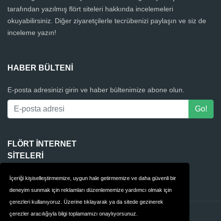
tarafından yazılmış flört siteleri hakkında incelemeleri
okuyabilirsiniz. Diğer ziyaretçilerle tecrübenizi paylaşın ve siz de
inceleme yazın!
HABER BÜLTENI
E-posta adresinizi girin ve haber bültenimize abone olun.
FLÖRT INTERNET
SITELERI
4Club
İçeriği kişiselleştirmemize, uygun hale getirmemize ve daha güvenli bir
deneyim sunmak için reklamları düzenlememize yardımcı olmak için
çerezleri kullanıyoruz. Üzerine tıklayarak ya da sitede gezinerek
çerezler aracılığıyla bilgi toplamamızı onaylıyorsunuz.
İletişim
Gizlilik