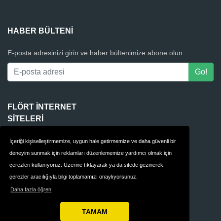
HABER BÜLTENI
E-posta adresinizi girin ve haber bültenimize abone olun.
FLÖRT INTERNET
SITELERI
4Club
İçeriği kişiselleştirmemize, uygun hale getirmemize ve daha güvenli bir
deneyim sunmak için reklamları düzenlememize yardımcı olmak için
çerezleri kullanıyoruz. Üzerine tıklayarak ya da sitede gezinerek
çerezler aracılığıyla bilgi toplamamızı onaylıyorsunuz.
İletişim
Gizlilik
Daha fazla öğren
Hükümler & Koşullar
Türkiye
TAMAM
Telif Hakkı © 2026 Alldatingwebsites Türkiye