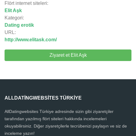
Flört internet siteleri:
Elit Aşk
Kategori:
Dating erotik
URL:
http://www.elitask.com/
Ziyaret et Elit Aşk
ALLDATINGWEBSITES TÜRKIYE
AllDatingwebsites Türkiye adresinde sizin gibi ziyaretçiler
tarafından yazılmış flört siteleri hakkında incelemeleri
okuyabilirsiniz. Diğer ziyaretçilerle tecrübenizi paylaşın ve siz de
inceleme yazın!